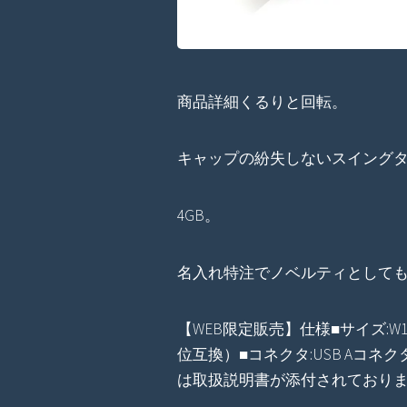
商品詳細くるりと回転。
キャップの紛失しないスイングタ
4GB。
名入れ特注でノベルティとして
【WEB限定販売】仕様■サイズ:W17×D
位互換）■コネクタ:USB Aコネク
は取扱説明書が添付されており