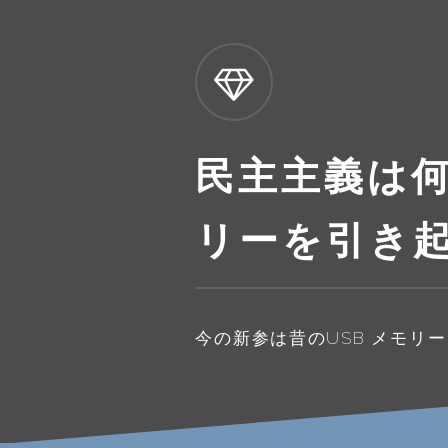
民主主義は何
リーを引き
今の新参は昔のUSB メモリ