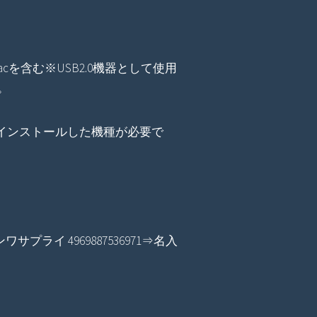
載Macを含む※USB2.0機器として使用
。
以降をインストールした機種が必要で
サンワサプライ 4969887536971⇒名入