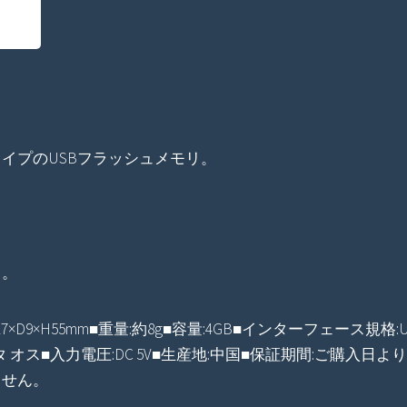
イプのUSBフラッシュメモリ。
も。
9×H55mm■重量:約8g■容量:4GB■インターフェース規格:USB仕様 
タ オス■入力電圧:DC 5V■生産地:中国■保証期間:ご購入日
ません。