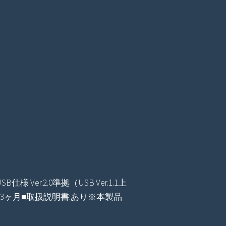
Ver.2.0準拠（USB Ver.1.1上
より3ヶ月■取扱説明書:あり※本製品