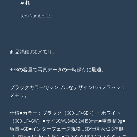
ゃれ
Item Number 19
商品詳細USBメモリ。
4GBの容量で写真データの一時保存に最適。
ブラックカラーでシンプルなデザインUSBフラッシュ
メモリ。
仕様■カラー：ブラック（600-UF4GBK）・ホワイト
（600-UF4GW）■サイズ:W18×D8.2×H59mm■重量:約9g■
容量:4GB■インターフェース規格:USB仕様 Ver.2.0準拠
（USB Ver.1.1上位互換）■コネクタ:USB Aコネクタ オス