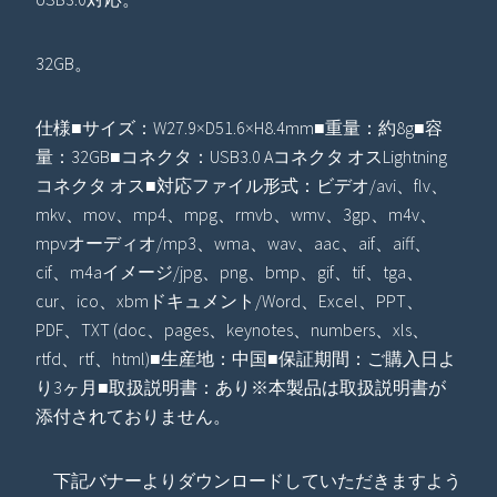
32GB。
仕様■サイズ：W27.9×D51.6×H8.4mm■重量：約8g■容
量：32GB■コネクタ：USB3.0 Aコネクタ オスLightning
コネクタ オス■対応ファイル形式：ビデオ/avi、flv、
mkv、mov、mp4、mpg、rmvb、wmv、3gp、m4v、
mpvオーディオ/mp3、wma、wav、aac、aif、aiff、
cif、m4aイメージ/jpg、png、bmp、gif、tif、tga、
cur、ico、xbmドキュメント/Word、Excel、PPT、
PDF、TXT (doc、pages、keynotes、numbers、xls、
rtfd、rtf、html)■生産地：中国■保証期間：ご購入日よ
り3ヶ月■取扱説明書：あり※本製品は取扱説明書が
添付されておりません。
下記バナーよりダウンロードしていただきますよう