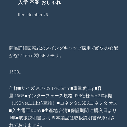
入学 卒業 おしゃれ
Item Number 26
商品詳細回転式のスイングキャップ採用で紛失の心配
がないTeam製USBメモリ。
16GB。
仕様■サイズ:W17×D9.1×H55mm■重量:約11g■容
量:16GB■インターフェース規格:USB仕様 Ver.2.0準拠
（USB Ver.1.1上位互換）■コネクタ:USB Aコネクタ オス
■入力電圧:DC 5V■生産地:台湾■保証期間:ご購入日より
1年■取扱説明書:あり※本製品は取扱説明書が添付さ
れておりません。