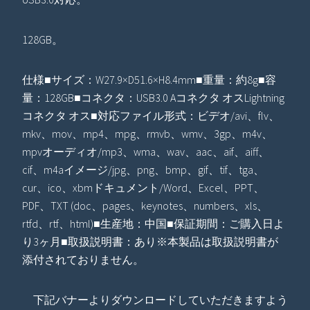
128GB。
仕様■サイズ：W27.9×D51.6×H8.4mm■重量：約8g■容
量：128GB■コネクタ：USB3.0 Aコネクタ オスLightning
コネクタ オス■対応ファイル形式：ビデオ/avi、flv、
mkv、mov、mp4、mpg、rmvb、wmv、3gp、m4v、
mpvオーディオ/mp3、wma、wav、aac、aif、aiff、
cif、m4aイメージ/jpg、png、bmp、gif、tif、tga、
cur、ico、xbmドキュメント/Word、Excel、PPT、
PDF、TXT (doc、pages、keynotes、numbers、xls、
rtfd、rtf、html)■生産地：中国■保証期間：ご購入日よ
り3ヶ月■取扱説明書：あり※本製品は取扱説明書が
添付されておりません。
下記バナーよりダウンロードしていただきますよう