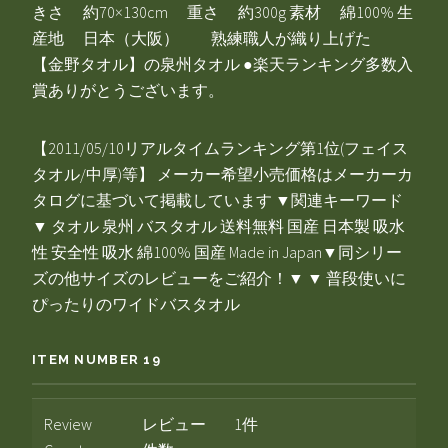
きさ 約70×130cm 重さ 約300g 素材 綿100% 生
産地 日本（大阪） 熟練職人が織り上げた
【金野タオル】の泉州タオル ●楽天ランキング多数入
賞ありがとうございます。
【2011/05/10リアルタイムランキング第1位(フェイス
タオル/中厚)等】 メーカー希望小売価格はメーカーカ
タログに基づいて掲載しています ▼関連キーワード
▼ タオル 泉州 バスタオル 送料無料 国産 日本製 吸水
性 安全性 吸水 綿100% 国産 Made in Japan▼同シリー
ズの他サイズのレビューをご紹介！▼ ▼ 普段使いに
ぴったりのワイドバスタオル
ITEM NUMBER 19
Review
レビュー
1件